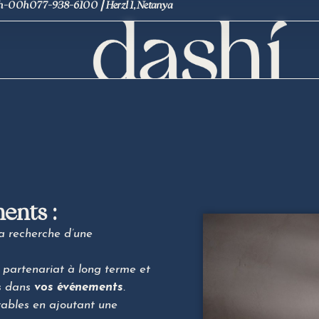
9h-00h
077-938-6100 ⎮ Herzl 1, Netanya
ents :
a recherche d’une
n partenariat à long terme et
és dans
vos événements
.
ables en ajoutant une