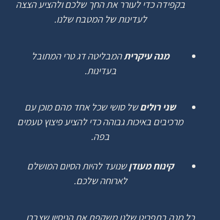
בקפידה
כדי
לעורר
את
החך
שלכם
ולהציע
הצצה
לעדינות
של
המטבח
שלנו
.
מנה עיקרית
המבליטה
דג
טרי
המתובל
בעדינות
.
שני רולים
של
סושי
שכל
אחד
מהם
מוכן
עם
מרכיבים
באיכות
גבוהה
כדי
להציע
פיצוץ
טעמים
בפה
.
קינוח מעודן
שנועד
להיות
הסיום
המושלם
לארוחה
שלכם
.
כל
מנה
בתפריט
שלנו
משקפת
את
הניסיון
שצברו