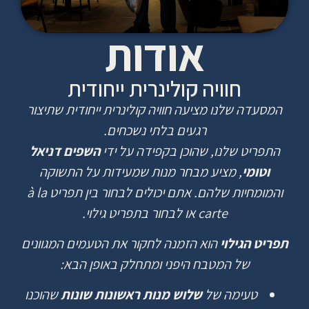
אודות
חוויה קולינרית ייחודית
המסעדה
שלנו
מציעה
חוויה
קולינרית
ייחודית
שתיצור
רגעים
בלתי
נשכחים
.
התפריט
שלנו
,
שהוכן
בקפידה
על
ידי
השפים דניאל
וטומי
,
מציע
מבחר
מנות
שמעידות
על
התשוקה
והמומחיות
שלהם
.
אתם
יכולים
לבחור
בין
תפריט
à la
carte
או
לבחור
בתפריט
גילוי
.
תפריט הגילוי
הוא
הזמנה
לחקור
את
הטעמים
המגוונים
של
המטבח
היפני
ומתחלק
באופן
הבא
:
טעימה
של
שלוש מנות ראשונות שונות
שהוכנו